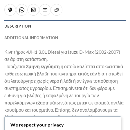
DESCRIPTION
ADDITIONAL INFORMATION
Κινητήρας 4JH1 3.0L Diesel για Isuzu D-Max (2002-2007)
σε άριστη κατάσταση.
Παρέχεται
3μηνη εγγύηση
η οποία καλύπτει αποκλειστικά
κάθε εσωτερική βλάβη του κινητήρα, εκτός εάν διαπιστωθεί
ότι λειτούργησε χωρίς νερό ή λάδι ή αν έγινε τοποθέτηση
συστήματος υγραερίου. Επισημαίνεται ότι δεν φέρουμε
ευθύνη για βλάβες ή εσφαλμένη λειτουργία των
παρελκόμενων εξαρτημάτων, όπως μπεκ ψεκασμού, αντλία
καυσίμου και τουρμπίνα. Επίσης, δεν αναλαμβάνουμε τα
έξοδα συνεργείου για την εξαγωγή ή τοποθέτηση
(ανέβασμα-κατέβασμα) του κινητήρα για οποιονδήποτε
We respect your privacy