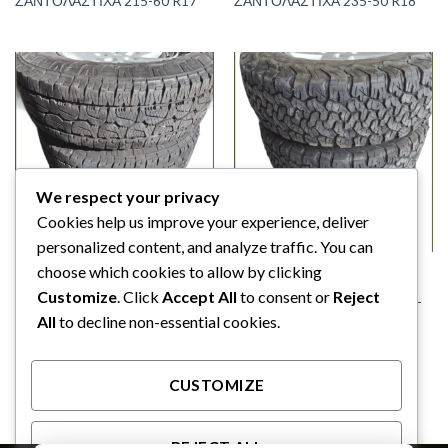
ΖΑΝΤΟΛΑΣΤΙΧΑ 215-60 R17
ΖΑΝΤΟΛΑΣΤΙΧΑ 235-50 R18
We respect your privacy
Cookies help us improve your experience, deliver
personalized content, and analyze traffic. You can
choose which cookies to allow by clicking
ΖΑΝΤΕΣ ΚΑΙ ΛΑΣΤΙΧΑ
ΖΑΝΤΕΣ ΚΑΙ ΛΑΣΤΙΧΑ
JEEP WRANGLER JK (2007-
JEEP WRANGLER JK (2007-
Customize
. Click
Accept All
to consent or
Reject
2011) – ΖΑΝΤΟΛΑΣΤΙΧΑ 245-
2011) – ΖΑΝΤΟΛΑΣΤΙΧΑ 255-
75 R17
75 R17
All
to decline non-essential cookies.
CUSTOMIZE
1
2
REJECT ALL