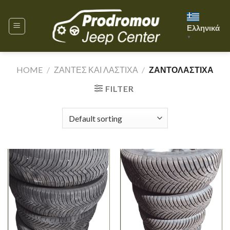
Skip
to
Ελληνικά
content
▼
HOME
/
ΖΑΝΤΕΣ ΚΑΙ ΛΑΣΤΙΧΑ
/
ΖΑΝΤΟΛΑΣΤΙΧΑ
FILTER