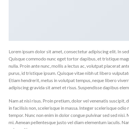
Lorem ipsum dolor sit amet, consectetur adipiscing elit. In sed 
Quisque commodo nunc eget tortor dapibus, et tristique magna
nulla. Proin ante nunc, mollis a lectus ac, volutpat placerat a
purus, id tristique ipsum. Quisque vitae nibh ut libero vulputat
Etiam hendrerit, metus in volutpat tempus, neque libero viverr
adipiscing gravida sit amet et risus. Suspendisse dapibus el
Nam at nisi risus. Proin pretium, dolor vel venenatis suscipit, dui
in facilisis non, scelerisque in massa. Integer scelerisque odio n
tempor. Nunc non enim in dolor congue pulvinar sed sed nisi. Ma
mi. Aenean pellentesque justo vel diam elementum iaculis. Nam