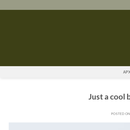
Skip
to
content
ΑΡ
Just a cool
POSTED O