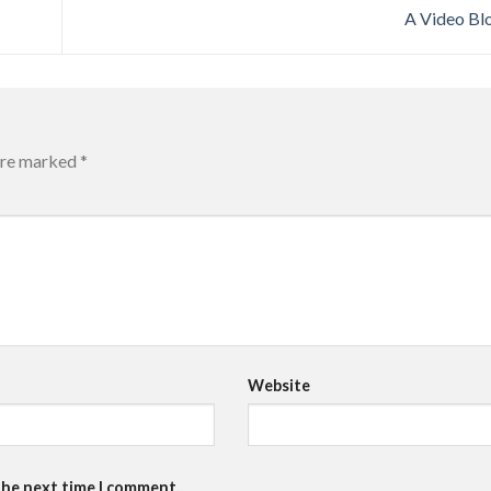
A Video Bl
 are marked
*
Website
the next time I comment.