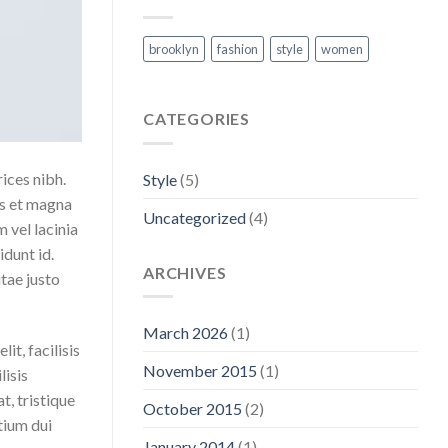
brooklyn
fashion
style
women
CATEGORIES
rices nibh.
Style
(5)
us et magna
Uncategorized
(4)
 vel lacinia
idunt id.
ARCHIVES
tae justo
March 2026
(1)
it, facilisis
November 2015
(1)
lisis
t, tristique
October 2015
(2)
tium dui
January 2014
(1)