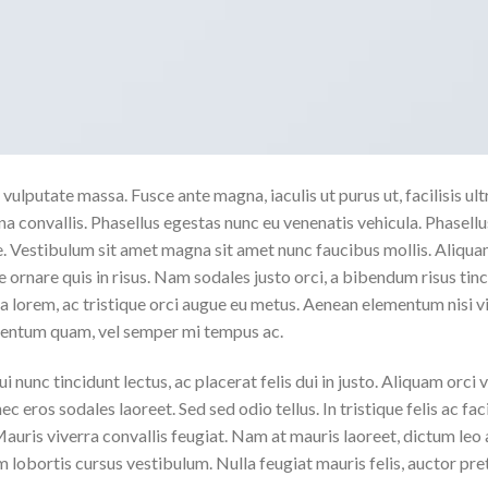
vulputate massa. Fusce ante magna, iaculis ut purus ut, facilisis ult
 convallis. Phasellus egestas nunc eu venenatis vehicula. Phasell
nte. Vestibulum sit amet magna sit amet nunc faucibus mollis. Aliquam
e ornare quis in risus. Nam sodales justo orci, a bibendum risus tinc
a lorem, ac tristique orci augue eu metus. Aenean elementum nisi vi
ementum quam, vel semper mi tempus ac.
 nunc tincidunt lectus, ac placerat felis dui in justo. Aliquam orci vel
ec eros sodales laoreet. Sed sed odio tellus. In tristique felis ac faci
uris viverra convallis feugiat. Nam at mauris laoreet, dictum leo a
 lobortis cursus vestibulum. Nulla feugiat mauris felis, auctor pre