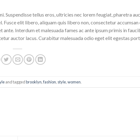
 Suspendisse tellus eros, ultricies nec lorem feugiat, pharetra auc
 Fusce elit libero, aliquam quis libero non, consectetur accumsan 
uet ante. Interdum et malesuada fames ac ante ipsum primis in fauci
tur auctor lacus. Curabitur malesuada odio eget elit egestas portt
yle
and tagged
brooklyn
,
fashion
,
style
,
women
.